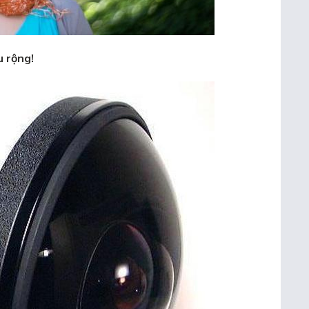
u rộng!