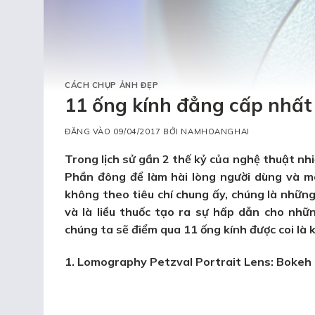
CÁCH CHỤP ẢNH ĐẸP
11 ống kính đẳng cấp nhất 
ĐĂNG VÀO
09/04/2017
BỞI
NAMHOANGHAI
Trong lịch sử gần 2 thế kỷ của nghệ thuật nh
Phần đông để làm hài lòng người dùng và m
không theo tiêu chí chung ấy, chúng là những
và là liều thuốc tạo ra sự hấp dẫn cho nhữ
chúng ta sẽ điểm qua 11 ống kính được coi là 
1. Lomography Petzval Portrait Lens: Bokeh