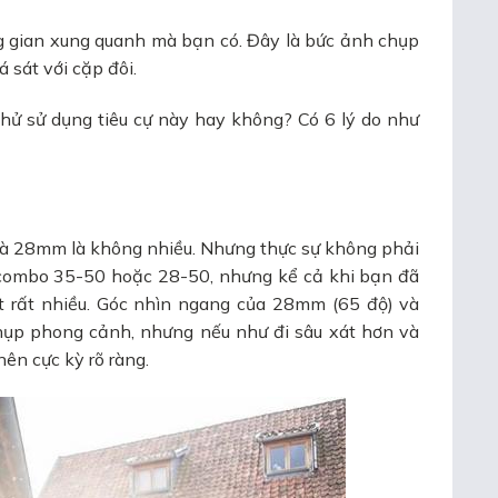
g gian xung quanh mà bạn có. Đây là bức ảnh chụp
 sát với cặp đôi.
hử sử dụng tiêu cự này hay không? Có 6 lý do như
và 28mm là không nhiều. Nhưng thực sự không phải
i combo 35-50 hoặc 28-50, nhưng kể cả khi bạn đã
 rất nhiều. Góc nhìn ngang của 28mm (65 độ) và
hụp phong cảnh, nhưng nếu như đi sâu xát hơn và
nên cực kỳ rõ ràng.