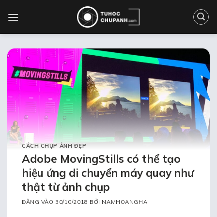
Bỏ
qua
nội
dung
CÁCH CHỤP ẢNH ĐẸP
Adobe MovingStills có thể tạo
hiệu ứng di chuyển máy quay như
thật từ ảnh chụp
ĐĂNG VÀO
30/10/2018
BỞI
NAMHOANGHAI