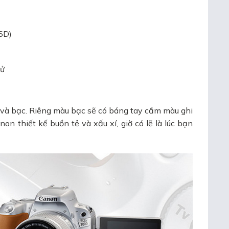
6D)
tử
 và bạc. Riêng màu bạc sẽ có báng tay cầm màu ghi
n thiết kế buồn tẻ và xấu xí, giờ có lẽ là lúc bạn