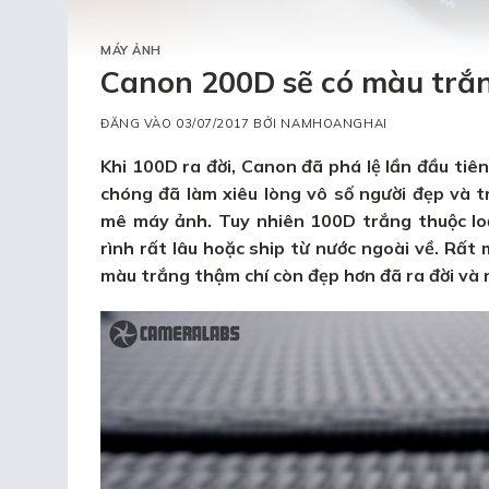
MÁY ẢNH
Canon 200D sẽ có màu trắ
ĐĂNG VÀO
03/07/2017
BỞI
NAMHOANGHAI
Khi 100D ra đời, Canon đã phá lệ lần đầu ti
chóng đã làm xiêu lòng vô số người đẹp và
mê máy ảnh. Tuy nhiên 100D trắng thuộc loạ
rình rất lâu hoặc ship từ nước ngoài về. Rấ
màu trắng thậm chí còn đẹp hơn đã ra đời và 