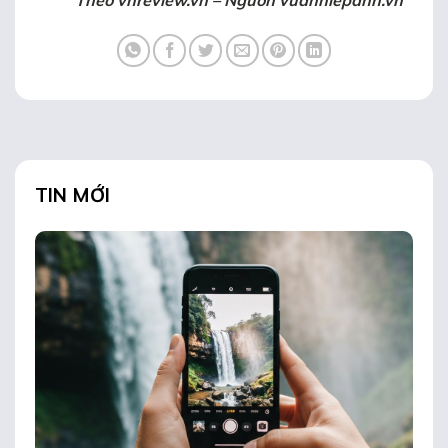
Theo vnreview.vn – Nguồn vuanhiepanh.vn
TIN MỚI