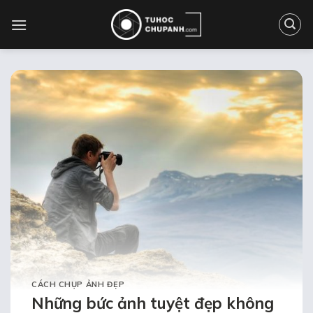
Bỏ
qua
nội
dung
CÁCH CHỤP ẢNH ĐẸP
Những bức ảnh tuyệt đẹp không