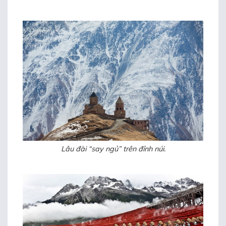
Lâu đài “say ngủ” trên đỉnh núi.