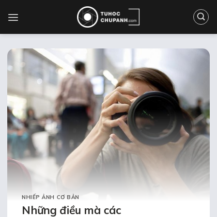
Bỏ
qua
nội
dung
NHIẾP ẢNH CƠ BẢN
Những điều mà các