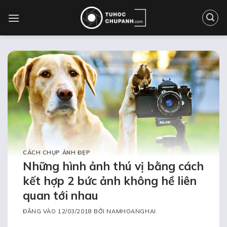
Bỏ
qua
nội
dung
CÁCH CHỤP ẢNH ĐẸP
Những hình ảnh thú vị bằng cách
kết hợp 2 bức ảnh không hề liên
quan tới nhau
ĐĂNG VÀO
12/03/2018
BỞI
NAMHOANGHAI