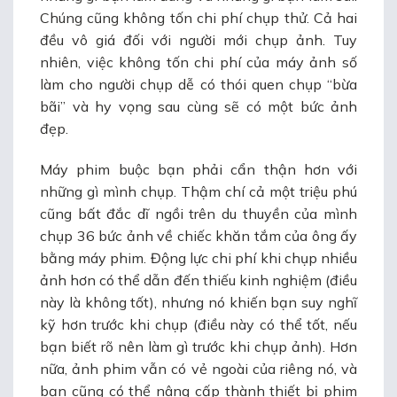
Chúng cũng không tốn chi phí chụp thử. Cả hai
đều vô giá đối với người mới chụp ảnh. Tuy
nhiên, việc không tốn chi phí của máy ảnh số
làm cho người chụp dễ có thói quen chụp “bừa
bãi” và hy vọng sau cùng sẽ có một bức ảnh
đẹp.
Máy phim buộc bạn phải cẩn thận hơn với
những gì mình chụp. Thậm chí cả một triệu phú
cũng bất đắc dĩ ngồi trên du thuyền của mình
chụp 36 bức ảnh về chiếc khăn tắm của ông ấy
bằng máy phim. Động lực chi phí khi chụp nhiều
ảnh hơn có thể dẫn đến thiếu kinh nghiệm (điều
này là không tốt), nhưng nó khiến bạn suy nghĩ
kỹ hơn trước khi chụp (điều này có thể tốt, nếu
bạn biết rõ nên làm gì trước khi chụp ảnh). Hơn
nữa, ảnh phim vẫn có vẻ ngoài của riêng nó, và
bạn cũng có thể nâng cấp thành thiết bị phim