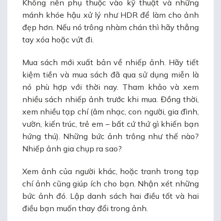
Không nên phụ thuộc vào kỹ thuật và những
mánh khóe hậu xử lý như HDR để làm cho ảnh
đẹp hơn. Nếu nó trông nhàm chán thì hãy thẳng
tay xóa hoặc vứt đi.
Mua sách mới xuất bản về nhiếp ảnh. Hãy tiết
kiệm tiền và mua sách đã qua sử dụng miễn là
nó phù hợp với thời nay. Tham khảo và xem
nhiều sách nhiếp ảnh trước khi mua. Đồng thời,
xem nhiều tạp chí (âm nhạc, con người, gia đình,
vườn, kiến trúc, trẻ em – bất cứ thứ gì khiến bạn
hứng thú). Những bức ảnh trông như thế nào?
Nhiếp ảnh gia chụp ra sao?
Xem ảnh của người khác, hoặc tranh trong tạp
chí ảnh cũng giúp ích cho bạn. Nhận xét những
bức ảnh đó. Lập danh sách hai điều tốt và hai
điều bạn muốn thay đổi trong ảnh.