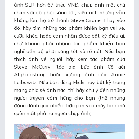
ảnh SLR hơn 67 triệu VNĐ, chụp ảnh một chú
chim với độ phơi sáng tốt, siêu nét, nhưng vẫn
không làm họ trở thành Steve Cirone. Thay vào
đó, hãy tìm những tác phẩm khiến bạn vui vẻ,
cười, khóc, hoặc cảm nhận được bất kỳ điều gì,
chứ không phải những tác phẩm khiến bạn
nghĩ đến độ phơi sáng tốt và rõ nét. Nếu bạn
thích ảnh về người, hãy xem tác phẩm của
Steve McCurry (tác giả bức ảnh Cô gái
Afghanistan), hoặc xưởng ảnh của Annie
Leibowitz. Nếu bạn dùng Flickr hay bất kỳ trang
mạng chia sẻ ảnh nào, thì hãy chú ý đến những
người truyền cảm hứng cho bạn (thế nhưng
đừng dành quá nhiều thời gian vào máy tính mà
quên mất phải ra ngoài chụp ảnh).