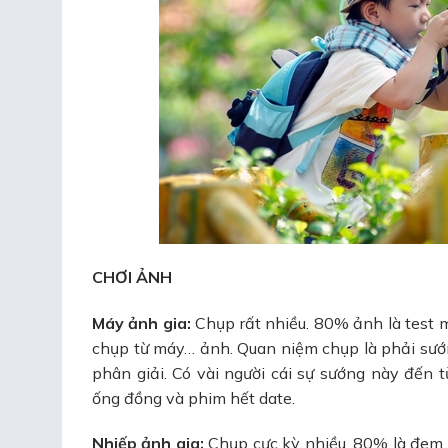
CHƠI ẢNH
Máy ảnh gia:
Chụp rất nhiều. 80% ảnh là test 
chụp từ máy… ảnh. Quan niệm chụp là phải sướn
phân giải. Có vài người cái sự sướng này đến
ống đồng và phim hết date.
Nhiếp ảnh gia:
Chụp cực kỳ nhiều. 80% là đem đ