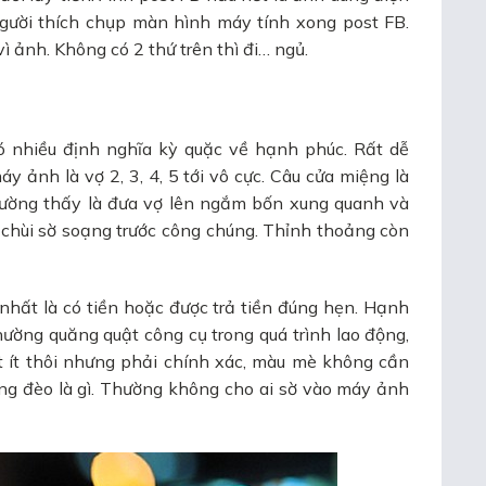
người thích chụp màn hình máy tính xong post FB.
ì ảnh. Không có 2 thứ trên thì đi… ngủ.
 Có nhiều định nghĩa kỳ quặc về hạnh phúc. Rất dễ
áy ảnh là vợ 2, 3, 4, 5 tới vô cực. Câu cửa miệng là
thường thấy là đưa vợ lên ngắm bốn xung quanh và
u chùi sờ soạng trước công chúng. Thỉnh thoảng còn
nhất là có tiền hoặc được trả tiền đúng hẹn. Hạnh
hường quăng quật công cụ trong quá trình lao động,
 ít thôi nhưng phải chính xác, màu mè không cần
ũng đèo là gì. Thường không cho ai sờ vào máy ảnh