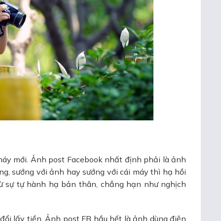
máy mới. Ảnh post Facebook nhất định phải là ảnh
g, sướng với ảnh hay sướng với cái máy thì hạ hồi
 từ sự tự hành hạ bản thân, chẳng hạn như nghịch
ổi lấy tiền. Ảnh post FB hầu hết là ảnh dùng điện