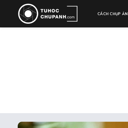
Bỏ
qua
CÁCH CHỤP ẢN
nội
dung