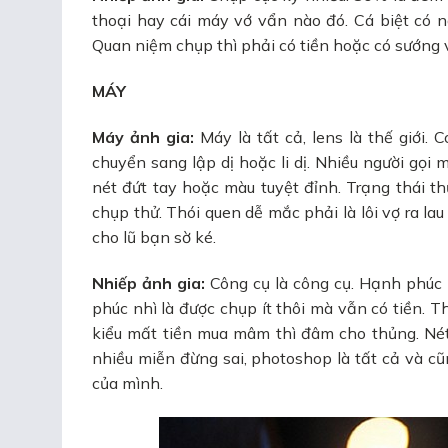
thoại hay cái máy vớ vẩn nào đó. Cá biệt có 
Quan niệm chụp thì phải có tiền hoặc có sướng v
MÁY
Máy ảnh gia:
Máy là tất cả, lens là thế giới.
chuyển sang lập dị hoặc li dị. Nhiều người gọi m
nét đứt tay hoặc màu tuyệt đỉnh. Trạng thái 
chụp thử. Thói quen dễ mắc phải là lôi vợ ra la
cho lũ bạn sờ ké.
Nhiếp ảnh gia:
Công cụ là công cụ. Hạnh phúc 
phúc nhì là được chụp ít thôi mà vẫn có tiền. T
kiểu mất tiền mua mâm thì đâm cho thủng. Nét
nhiều miễn đừng sai, photoshop là tất cả và c
của mình.