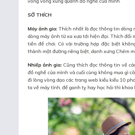
vòng vòng xung quanh đồ nghề của mình.
SỞ THÍCH
Máy ảnh gia:
Thích nhất là đọc thông tin dòng 
dòng máy ảnh từ xa xưa tới hiện đại. Thích đổi 
tiền để chơi. Có vài trường hợp đặc biệt khôn
thành một đường riêng biệt, danh xưng Chém má
Nhiếp ảnh gia:
Cũng thích đọc thông tin về cá
đồ nghề của mình và cuối cùng không mua gì cả 
đi lòng vòng dạo các trang web kiểu kiểu 10 pho
ta về máy tính, để ganh tỵ hay học hỏi thì khoa 