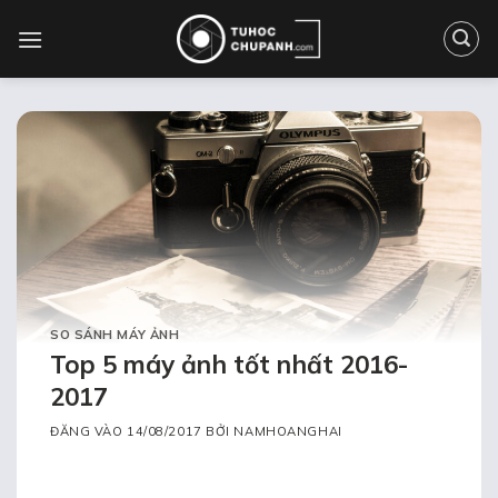
Bỏ
qua
nội
dung
SO SÁNH MÁY ẢNH
Top 5 máy ảnh tốt nhất 2016-
2017
ĐĂNG VÀO
14/08/2017
BỞI
NAMHOANGHAI